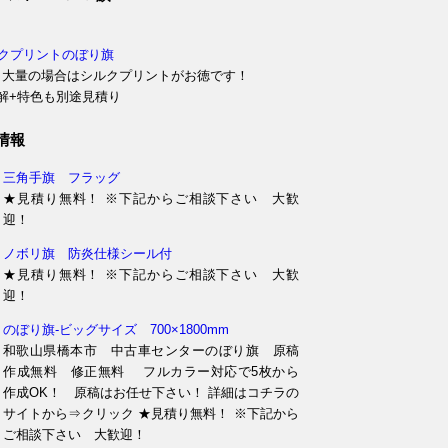
ルクプリントのぼり旗
・大量の場合はシルクプリントがお徳です！
解+特色も別途見積り
情報
三角手旗 フラッグ
★見積り無料！ ※下記からご相談下さい 大歓
迎！
ノボリ旗 防炎仕様シール付
★見積り無料！ ※下記からご相談下さい 大歓
迎！
のぼり旗-ビッグサイズ 700×1800mm
和歌山県橋本市 中古車センターのぼり旗 原稿
作成無料 修正無料 フルカラー対応で5枚から
作成OK！ 原稿はお任せ下さい！ 詳細はコチラの
サイトから⇒クリック ★見積り無料！ ※下記から
ご相談下さい 大歓迎！