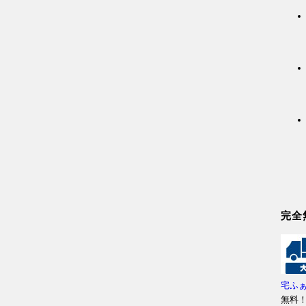
完全
宅ふ
無料！