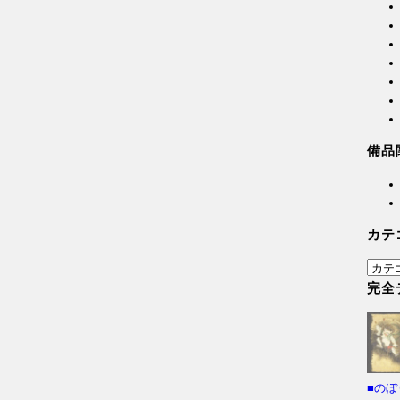
備品
カテ
カ
テ
完全
ゴ
リ
ー
■の