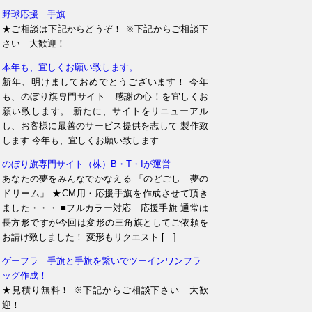
野球応援 手旗
★ご相談は下記からどうぞ！ ※下記からご相談下
さい 大歓迎！
本年も、宜しくお願い致します。
新年、明けましておめでとうございます！ 今年
も、のぼり旗専門サイト 感謝の心！を宜しくお
願い致します。 新たに、サイトをリニューアル
し、お客様に最善のサービス提供を志して 製作致
します 今年も、宜しくお願い致します
のぼり旗専門サイト（株）B・T・Iが運営
あなたの夢をみんなでかなえる 「のどごし 夢の
ドリーム」 ★CM用・応援手旗を作成させて頂き
ました・・・ ■フルカラー対応 応援手旗 通常は
長方形ですが今回は変形の三角旗としてご依頼を
お請け致しました！ 変形もリクエスト […]
ゲーフラ 手旗と手旗を繋いでツーインワンフラ
ッグ作成！
★見積り無料！ ※下記からご相談下さい 大歓
迎！