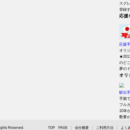
スグ
登録
応援
応援
オリ
★20
のどご
夢の
オリ
駅伝
手旗
フル
10本
数量
ts Reserved.
TOP PAGE
会社概要
ご利用方法
よく