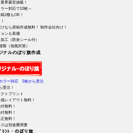
！業界最安値級！
ラー対応で10枚～
稿2種もOK！
ら！
だけなら原稿作成無料！ 制作会社向け！
ションも装備
炎加工（防炎シール付）
字縫製（強風対策）
ジナルのぼり旗作成
カラー対応 5枚から受注
ら受注！
レクトプリント
作成レイアウト無料！
貼付無料！
貼付無料！
修正無料！
ースは別途費用要
ﾌﾟﾘﾝﾄ・のぼり旗