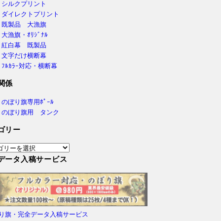
シルクプリント
ダイレクトプリント
既製品 大漁旗
大漁旗・ｵﾘｼﾞﾅﾙ
紅白幕 既製品
文字だけ横断幕
ﾌﾙｶﾗｰ対応・横断幕
関係
のぼり旗専用ﾎﾟｰﾙ
のぼり旗用 タンク
ゴリー
データ入稿サービス
ぼり旗・完全データ入稿サービス