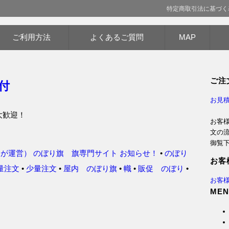
特定商取引法に基づく
データ入稿 防炎仕様まで 超激安！
ご利用方法
よくあるご質問
MAP
謝の心！
ご注
付
お見積
大歓迎！
お客
文の
御覧
Iが運営） のぼり旗 旗専門サイト
お知らせ！
•
のぼり
お客
量注文
•
少量注文
•
屋内 のぼり旗
•
幟
•
販促 のぼり
•
お客
MEN