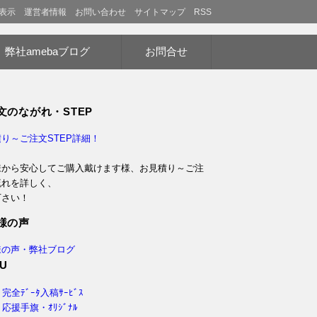
表示
運営者情報
お問い合わせ
サイトマップ
RSS
弊社amebaブログ
お問合せ
文のながれ・STEP
り～ご注文STEP詳細！
様から安心してご購入戴けます様、お見積り～ご注
流れを詳しく、
下さい！
様の声
様の声・弊社ブログ
U
完全ﾃﾞｰﾀ入稿ｻｰﾋﾞｽ
応援手旗・ｵﾘｼﾞﾅﾙ