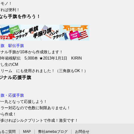
レモノ！
すれば便利！
なら手旗を作ろう！
手旗 駅伝手旗
ジナル手旗が10本から作成致します！
13年箱根駅伝 5,000本 ★2013年1月1日 KIRIN
し生のCM
ドリーム にも使用されました！（三角旗もOK！）
ジナル応援手旗
手旗・応援手旗
で一丸となって応援しよう！
カラー対応なので色数に制限ありません！
から作成！
が多ければシルクプリントで作成！激安です！
あるご質問
MAP
弊社amebaブログ
お問合せ