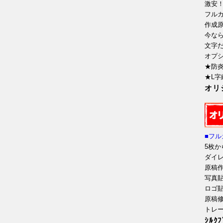
激安
フルカ
作成原
今な
文字
オプ
★防
★L
オリ
■フル
5枚か
ダイ
原稿
写真
ロゴ
原稿
トレ
ｼﾙｸ