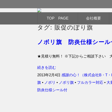
のぼり旗作成なら フルカラー対応 完全
コ
TOP PAGE
会社概要
のぼり旗専門サイト-感
ン
テ
タグ:
販促のぼり旗
ン
ツ
へ
移
ノボリ旗 防炎仕様シール
動
★見積り無料！ ※下記からご相談下さい 
続きを読む
2013年2月4日
感謝の心！（株式会社B・T・
旗
•
ノボリ
•
ノボリ旗
•
フルカラー対応
•
大
防炎仕様シール付