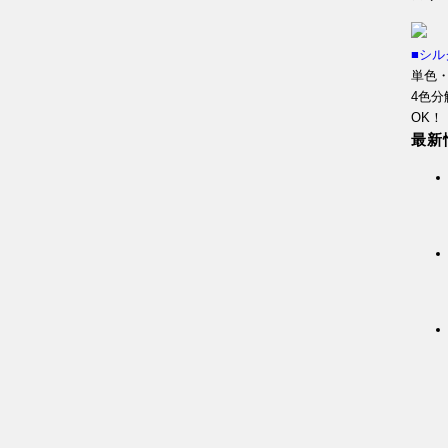
■シ
単色
4色分
OK！
最新