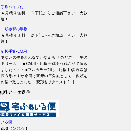
手旗パイプ付
★見積り無料！ ※下記からご相談下さい 大歓
迎！
一般参賀の手旗
★見積り無料！ ※下記からご相談下さい 大歓
迎！
応援手旗-CM用
あなたの夢をみんなでかなえる 「のどごし 夢の
ドリーム」 ★CM用・応援手旗を作成させて頂き
ました・・・ ■フルカラー対応 応援手旗 通常は
長方形ですが今回は変形の三角旗としてご依頼を
お請け致しました！ 変形もリクエスト […]
無料データ送信
ぁいる便
2Gまで送れる！