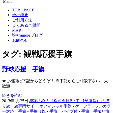
Menu
のぼり旗専門サイト-感謝の心！
のぼり旗作成なら フルカラー対応 完全データ入稿 防炎
コ
TOP PAGE
仕様まで 超激安！
ン
会社概要
テ
ご利用方法
ン
よくあるご質問
ツ
MAP
へ
弊社amebaブログ
移
お問合せ
動
タグ:
観戦応援手旗
野球応援 手旗
★ご相談は下記からどうぞ！ ※下記からご相談下さい 大
歓迎！
続きを読む
2013年1月25日
感謝の心！（株式会社B・T・Iが運営） のぼ
り旗 旗専門サイト
オフィシャル手旗
•
ゲーフラ
•
フルカラ
ー対応 手旗
•
手振り旗
•
手旗 パイプ付
•
手旗 手振り旗