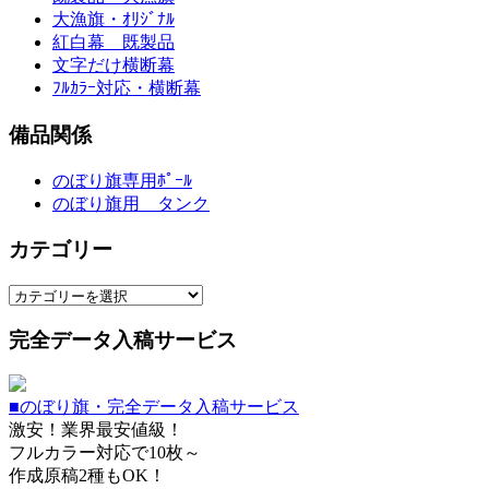
大漁旗・ｵﾘｼﾞﾅﾙ
紅白幕 既製品
文字だけ横断幕
ﾌﾙｶﾗｰ対応・横断幕
備品関係
のぼり旗専用ﾎﾟｰﾙ
のぼり旗用 タンク
カテゴリー
カ
テ
完全データ入稿サービス
ゴ
リ
ー
■のぼり旗・完全データ入稿サービス
激安！業界最安値級！
フルカラー対応で10枚～
作成原稿2種もOK！