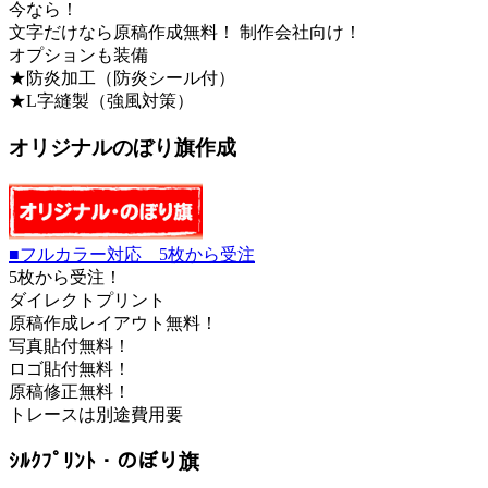
今なら！
文字だけなら原稿作成無料！ 制作会社向け！
オプションも装備
★防炎加工（防炎シール付）
★L字縫製（強風対策）
オリジナルのぼり旗作成
■フルカラー対応 5枚から受注
5枚から受注！
ダイレクトプリント
原稿作成レイアウト無料！
写真貼付無料！
ロゴ貼付無料！
原稿修正無料！
トレースは別途費用要
ｼﾙｸﾌﾟﾘﾝﾄ・のぼり旗