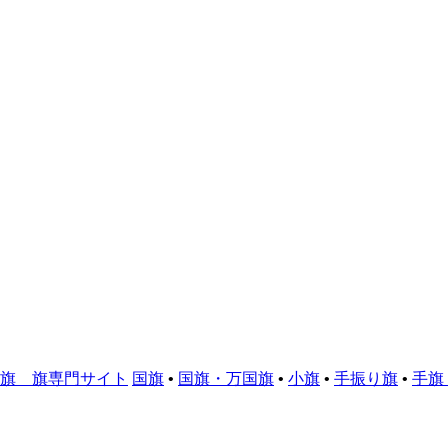
様まで 超激安！
り旗 旗専門サイト
国旗
•
国旗・万国旗
•
小旗
•
手振り旗
•
手旗