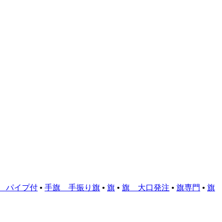
 パイプ付
•
手旗 手振り旗
•
旗
•
旗 大口発注
•
旗専門
•
旗