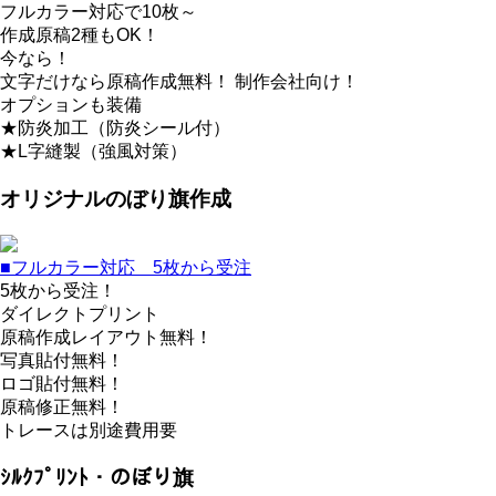
フルカラー対応で10枚～
作成原稿2種もOK！
今なら！
文字だけなら原稿作成無料！ 制作会社向け！
オプションも装備
★防炎加工（防炎シール付）
★L字縫製（強風対策）
オリジナルのぼり旗作成
■フルカラー対応 5枚から受注
5枚から受注！
ダイレクトプリント
原稿作成レイアウト無料！
写真貼付無料！
ロゴ貼付無料！
原稿修正無料！
トレースは別途費用要
ｼﾙｸﾌﾟﾘﾝﾄ・のぼり旗