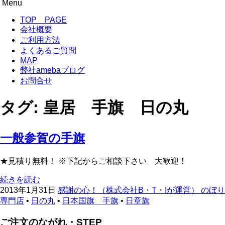
Menu
のぼり旗専門サイト-感謝の心！
のぼり旗作成なら フルカラー対応 完全データ入稿 防炎仕
コ
TOP PAGE
ン
会社概要
テ
ご利用方法
ン
よくあるご質問
ツ
MAP
へ
弊社amebaブログ
移
お問合せ
動
タグ:
皇居 手旗 日の丸
一般参賀の手旗
★見積り無料！ ※下記からご相談下さい 大歓迎！
続きを読む
2013年1月31日
感謝の心！（株式会社B・T・Iが運営） のぼ
専門店
•
日の丸
•
日本国旗 手旗
•
日章旗
ご注文のながれ・STEP