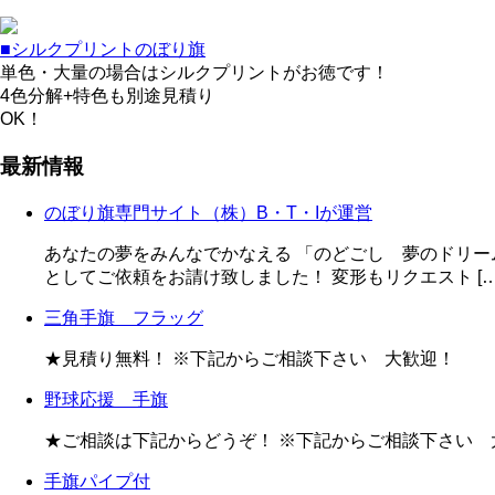
■シルクプリントのぼり旗
単色・大量の場合はシルクプリントがお徳です！
4色分解+特色も別途見積り
OK！
最新情報
のぼり旗専門サイト（株）B・T・Iが運営
あなたの夢をみんなでかなえる 「のどごし 夢のドリー
としてご依頼をお請け致しました！ 変形もリクエスト […
三角手旗 フラッグ
★見積り無料！ ※下記からご相談下さい 大歓迎！
野球応援 手旗
★ご相談は下記からどうぞ！ ※下記からご相談下さい 
手旗パイプ付