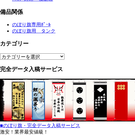
備品関係
のぼり旗専用ﾎﾟｰﾙ
のぼり旗用 タンク
カテゴリー
カ
テ
完全データ入稿サービス
ゴ
リ
ー
■のぼり旗・完全データ入稿サービス
激安！業界最安値級！