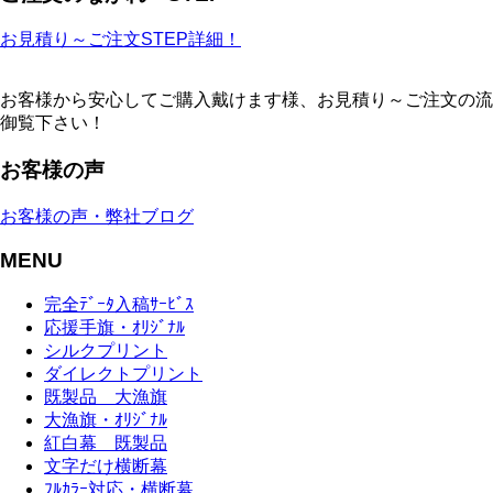
お見積り～ご注文STEP詳細！
お客様から安心してご購入戴けます様、お見積り～ご注文の流
御覧下さい！
お客様の声
お客様の声・弊社ブログ
MENU
完全ﾃﾞｰﾀ入稿ｻｰﾋﾞｽ
応援手旗・ｵﾘｼﾞﾅﾙ
シルクプリント
ダイレクトプリント
既製品 大漁旗
大漁旗・ｵﾘｼﾞﾅﾙ
紅白幕 既製品
文字だけ横断幕
ﾌﾙｶﾗｰ対応・横断幕