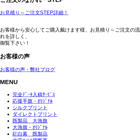
お見積り～ご注文STEP詳細！
お客様から安心してご購入戴けます様、お見積り～ご注文の流
れを詳しく、
御覧下さい！
お客様の声
お客様の声・弊社ブログ
MENU
完全ﾃﾞｰﾀ入稿ｻｰﾋﾞｽ
応援手旗・ｵﾘｼﾞﾅﾙ
シルクプリント
ダイレクトプリント
既製品 大漁旗
大漁旗・ｵﾘｼﾞﾅﾙ
紅白幕 既製品