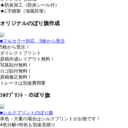
★防炎加工（防炎シール付）
★L字縫製（強風対策）
オリジナルのぼり旗作成
■フルカラー対応 5枚から受注
5枚から受注！
ダイレクトプリント
原稿作成レイアウト無料！
写真貼付無料！
ロゴ貼付無料！
原稿修正無料！
トレースは別途費用要
ｼﾙｸﾌﾟﾘﾝﾄ・のぼり旗
■シルクプリントのぼり旗
単色・大量の場合はシルクプリントがお徳です！
4色分解+特色も別途見積り