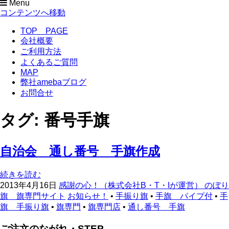
Menu
のぼり旗専門サイト-感謝の心！
のぼり旗作成なら フルカラー対応 完全データ入稿 防炎仕
コンテンツへ移動
様まで 超激安！
TOP PAGE
会社概要
ご利用方法
よくあるご質問
MAP
弊社amebaブログ
お問合せ
タグ:
番号手旗
自治会 通し番号 手旗作成
続きを読む
2013年4月16日
感謝の心！（株式会社B・T・Iが運営） のぼり
旗 旗専門サイト
お知らせ！
•
手振り旗
•
手旗 パイプ付
•
手
旗 手振り旗
•
旗専門
•
旗専門店
•
通し番号 手旗
ご注文のながれ・STEP