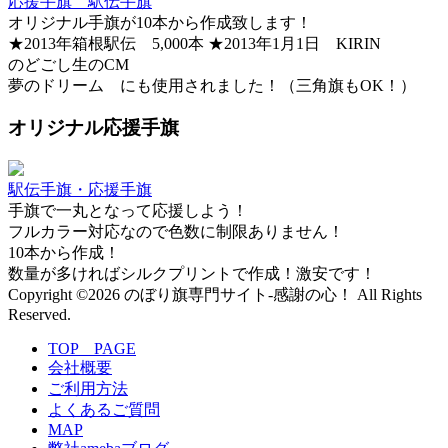
応援手旗 駅伝手旗
オリジナル手旗が10本から作成致します！
★2013年箱根駅伝 5,000本 ★2013年1月1日 KIRIN
のどごし生のCM
夢のドリーム にも使用されました！（三角旗もOK！）
オリジナル応援手旗
駅伝手旗・応援手旗
手旗で一丸となって応援しよう！
フルカラー対応なので色数に制限ありません！
10本から作成！
数量が多ければシルクプリントで作成！激安です！
Copyright ©2026 のぼり旗専門サイト-感謝の心！ All Rights
Reserved.
TOP PAGE
会社概要
ご利用方法
よくあるご質問
MAP