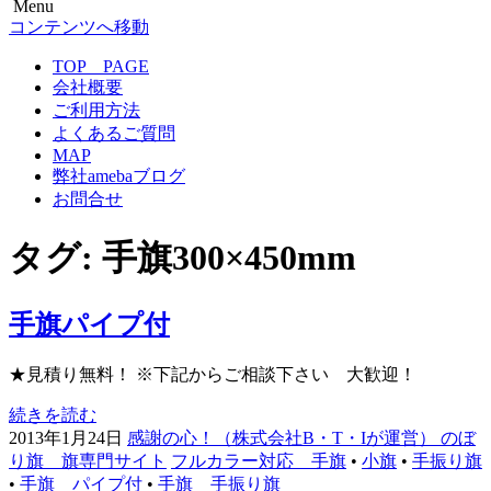
Menu
のぼり旗専門サイト-感謝の心！
のぼり旗作成なら フルカラー対応 完全データ入稿 防炎
コンテンツへ移動
仕様まで 超激安！
TOP PAGE
会社概要
ご利用方法
よくあるご質問
MAP
弊社amebaブログ
お問合せ
タグ:
手旗300×450mm
手旗パイプ付
★見積り無料！ ※下記からご相談下さい 大歓迎！
続きを読む
2013年1月24日
感謝の心！（株式会社B・T・Iが運営） のぼ
り旗 旗専門サイト
フルカラー対応 手旗
•
小旗
•
手振り旗
•
手旗 パイプ付
•
手旗 手振り旗