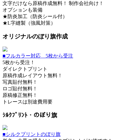
文字だけなら原稿作成無料！ 制作会社向け！
オプションも装備
★防炎加工（防炎シール付）
★L字縫製（強風対策）
オリジナルのぼり旗作成
■フルカラー対応 5枚から受注
5枚から受注！
ダイレクトプリント
原稿作成レイアウト無料！
写真貼付無料！
ロゴ貼付無料！
原稿修正無料！
トレースは別途費用要
ｼﾙｸﾌﾟﾘﾝﾄ・のぼり旗
■シルクプリントのぼり旗