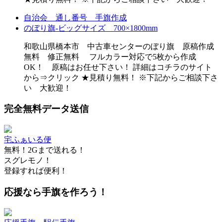
自治会 通し番号 手旗作成
のぼり旗-ビッグサイズ 700×1800mm
和歌山県橋本市 中古車センターのぼり旗 原稿作成
無料 修正無料 フルカラー対応で5枚から作成
OK！ 原稿はお任せ下さい！ 詳細はコチラのサイト
から⇒クリック ★見積り無料！ ※下記からご相談下さ
い 大歓迎！
完全無料データ送信
宅ふぁいる便
無料！2Gまで送れる！
スグレモノ！
登録すれば便利！
応援なら手旗を作ろう！