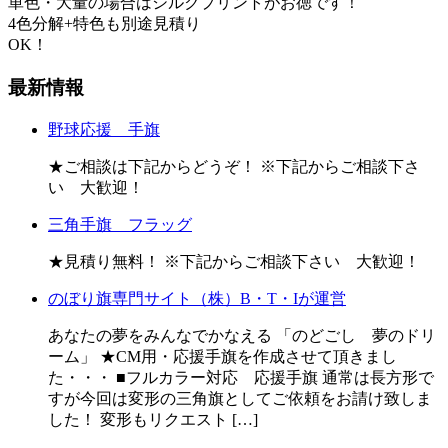
単色・大量の場合はシルクプリントがお徳です！
4色分解+特色も別途見積り
OK！
最新情報
野球応援 手旗
★ご相談は下記からどうぞ！ ※下記からご相談下さ
い 大歓迎！
三角手旗 フラッグ
★見積り無料！ ※下記からご相談下さい 大歓迎！
のぼり旗専門サイト（株）B・T・Iが運営
あなたの夢をみんなでかなえる 「のどごし 夢のドリ
ーム」 ★CM用・応援手旗を作成させて頂きまし
た・・・ ■フルカラー対応 応援手旗 通常は長方形で
すが今回は変形の三角旗としてご依頼をお請け致しま
した！ 変形もリクエスト […]