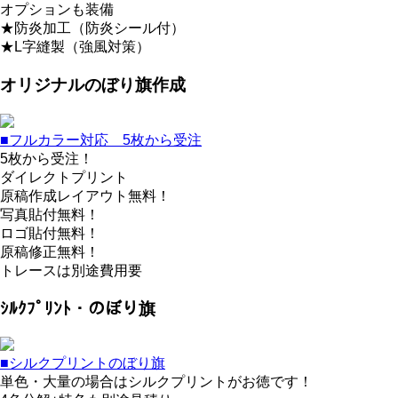
オプションも装備
★防炎加工（防炎シール付）
★L字縫製（強風対策）
オリジナルのぼり旗作成
■フルカラー対応 5枚から受注
5枚から受注！
ダイレクトプリント
原稿作成レイアウト無料！
写真貼付無料！
ロゴ貼付無料！
原稿修正無料！
トレースは別途費用要
ｼﾙｸﾌﾟﾘﾝﾄ・のぼり旗
■シルクプリントのぼり旗
単色・大量の場合はシルクプリントがお徳です！