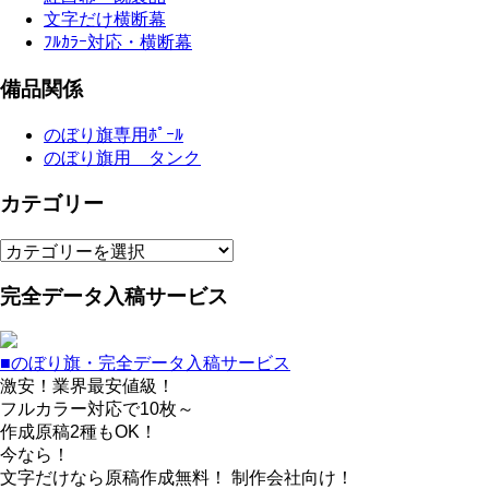
文字だけ横断幕
ﾌﾙｶﾗｰ対応・横断幕
備品関係
のぼり旗専用ﾎﾟｰﾙ
のぼり旗用 タンク
カテゴリー
カ
テ
完全データ入稿サービス
ゴ
リ
ー
■のぼり旗・完全データ入稿サービス
激安！業界最安値級！
フルカラー対応で10枚～
作成原稿2種もOK！
今なら！
文字だけなら原稿作成無料！ 制作会社向け！