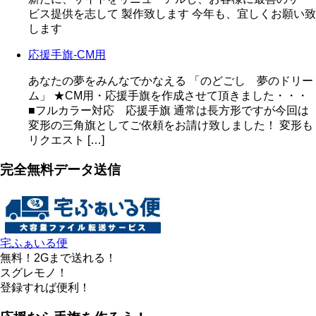
ビス提供を志して 製作致します 今年も、宜しくお願い致
します
応援手旗-CM用
あなたの夢をみんなでかなえる 「のどごし 夢のドリー
ム」 ★CM用・応援手旗を作成させて頂きました・・・
■フルカラー対応 応援手旗 通常は長方形ですが今回は
変形の三角旗としてご依頼をお請け致しました！ 変形も
リクエスト […]
完全無料データ送信
宅ふぁいる便
無料！2Gまで送れる！
スグレモノ！
登録すれば便利！