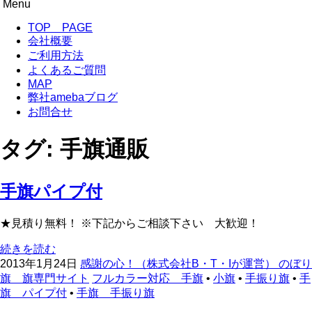
Menu
のぼり旗専門サイト-感謝の心！
のぼり旗作成なら フルカラー対応 完全データ入稿 防炎仕
コ
TOP PAGE
様まで 超激安！
ン
会社概要
テ
ご利用方法
ン
よくあるご質問
ツ
MAP
へ
弊社amebaブログ
移
お問合せ
動
タグ:
手旗通販
手旗パイプ付
★見積り無料！ ※下記からご相談下さい 大歓迎！
続きを読む
2013年1月24日
感謝の心！（株式会社B・T・Iが運営） のぼり
旗 旗専門サイト
フルカラー対応 手旗
•
小旗
•
手振り旗
•
手
旗 パイプ付
•
手旗 手振り旗