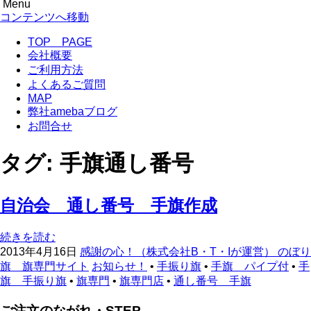
Menu
のぼり旗専門サイト-感謝の心！
のぼり旗作成なら フルカラー対応 完全データ入稿 防炎仕
コンテンツへ移動
様まで 超激安！
TOP PAGE
会社概要
ご利用方法
よくあるご質問
MAP
弊社amebaブログ
お問合せ
タグ:
手旗通し番号
自治会 通し番号 手旗作成
続きを読む
2013年4月16日
感謝の心！（株式会社B・T・Iが運営） のぼり
旗 旗専門サイト
お知らせ！
•
手振り旗
•
手旗 パイプ付
•
手
旗 手振り旗
•
旗専門
•
旗専門店
•
通し番号 手旗
ご注文のながれ・STEP