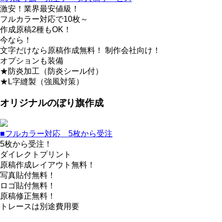
激安！業界最安値級！
フルカラー対応で10枚～
作成原稿2種もOK！
今なら！
文字だけなら原稿作成無料！ 制作会社向け！
オプションも装備
★防炎加工（防炎シール付）
★L字縫製（強風対策）
オリジナルのぼり旗作成
■フルカラー対応 5枚から受注
5枚から受注！
ダイレクトプリント
原稿作成レイアウト無料！
写真貼付無料！
ロゴ貼付無料！
原稿修正無料！
トレースは別途費用要