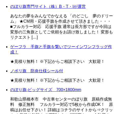
のぼり旗専門サイト（株）B・T・Iが運営
あなたの夢をみんなでかなえる 「のどごし 夢のドリー
ム」 ★CM用・応援手旗を作成させて頂きました・・・
■フルカラー対応 応援手旗 通常は長方形ですが今回は
変形の三角旗としてご依頼をお請け致しました！ 変形も
リクエスト […]
ゲーフラ 手旗と手旗を繋いでツーインワンフラッグ作
成！
★見積り無料！ ※下記からご相談下さい 大歓迎！
ノボリ旗 防炎仕様シール付
★見積り無料！ ※下記からご相談下さい 大歓迎！
のぼり旗-ビッグサイズ 700×1800mm
和歌山県橋本市 中古車センターのぼり旗 原稿作成無
料 修正無料 フルカラー対応で5枚から作成OK！ 原
稿はお任せ下さい！ 詳細はコチラのサイトから⇒クリッ