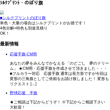
ｼﾙｸﾌﾟﾘﾝﾄ・のぼり旗
■シルクプリントのぼり旗
単色・大量の場合はシルクプリントがお徳です！
4色分解+特色も別途見積り
OK！
最新情報
応援手旗-CM用
あなたの夢をみんなでかなえる 「のどごし 夢のドリー
ム」 ★CM用・応援手旗を作成させて頂きました・・・
■フルカラー対応 応援手旗 通常は長方形ですが今回は
変形の三角旗としてご依頼をお請け致しました！ 変形も
リクエスト […]
野球応援 手旗
★ご相談は下記からどうぞ！ ※下記からご相談下さい
大歓迎！