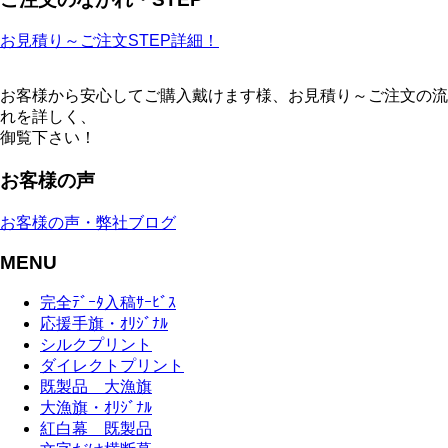
お見積り～ご注文STEP詳細！
お客様から安心してご購入戴けます様、お見積り～ご注文の流
れを詳しく、
御覧下さい！
お客様の声
お客様の声・弊社ブログ
MENU
完全ﾃﾞｰﾀ入稿ｻｰﾋﾞｽ
応援手旗・ｵﾘｼﾞﾅﾙ
シルクプリント
ダイレクトプリント
既製品 大漁旗
大漁旗・ｵﾘｼﾞﾅﾙ
紅白幕 既製品