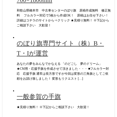
和歌山県橋本市 中古車センターのぼり旗 原稿作成無料 修正無
料 フルカラー対応で5枚から作成OK！ 原稿はお任せ下さい！
詳細はコチラのサイトから⇒クリック ★見積り無料！ ※下記から
ご相談下さい 大歓迎！
のぼり旗専門サイト（株）B・
T・Iが運営
あなたの夢をみんなでかなえる 「のどごし 夢のドリーム」
★CM用・応援手旗を作成させて頂きました・・・ ■フルカラー対
応 応援手旗 通常は長方形ですが今回は変形の三角旗としてご依
頼をお請け致しました！ 変形もリクエスト […]
一般参賀の手旗
★見積り無料！ ※下記からご相談下さい 大歓迎！