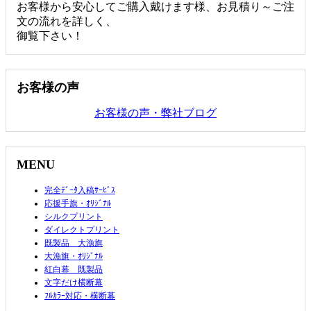
お客様から安心してご購入戴けます様、お見積り～ご注
文の流れを詳しく、
御覧下さい！
お客様の声
お客様の声・弊社ブログ
MENU
完全ﾃﾞｰﾀ入稿ｻｰﾋﾞｽ
応援手旗・ｵﾘｼﾞﾅﾙ
シルクプリント
ダイレクトプリント
既製品 大漁旗
大漁旗・ｵﾘｼﾞﾅﾙ
紅白幕 既製品
文字だけ横断幕
ﾌﾙｶﾗｰ対応・横断幕