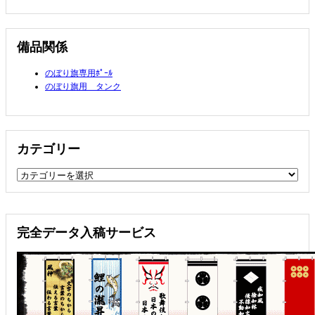
備品関係
のぼり旗専用ﾎﾟｰﾙ
のぼり旗用 タンク
カテゴリー
カ
テ
ゴ
リ
完全データ入稿サービス
ー