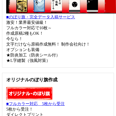
■のぼり旗・完全データ入稿サービス
激安！業界最安値級！
フルカラー対応で10枚～
作成原稿2種もOK！
今なら！
文字だけなら原稿作成無料！ 制作会社向け！
オプションも装備
★防炎加工（防炎シール付）
★L字縫製（強風対策）
オリジナルのぼり旗作成
■フルカラー対応 5枚から受注
5枚から受注！
ダイレクトプリント