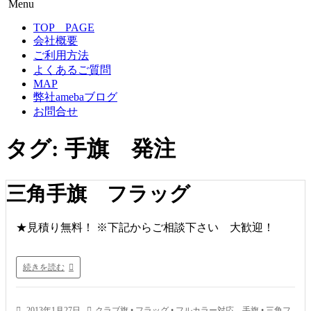
Menu
のぼり旗専門サイト-感謝の心！
のぼり旗作成なら フルカラー対応 完全データ入稿 防炎
コ
TOP PAGE
仕様まで 超激安！
ン
会社概要
テ
ご利用方法
ン
よくあるご質問
ツ
MAP
へ
弊社amebaブログ
移
お問合せ
動
タグ:
手旗 発注
三角手旗 フラッグ
★見積り無料！ ※下記からご相談下さい 大歓迎！
続きを読む
2013年1月27日
クラブ旗
•
フラッグ
•
フルカラー対応 手旗
•
三角フ