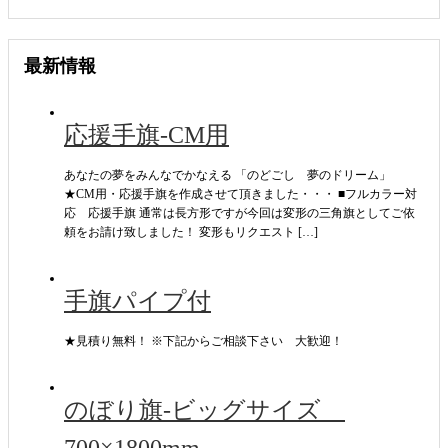
最新情報
応援手旗-CM用
あなたの夢をみんなでかなえる 「のどごし 夢のドリーム」
★CM用・応援手旗を作成させて頂きました・・・ ■フルカラー対
応 応援手旗 通常は長方形ですが今回は変形の三角旗としてご依
頼をお請け致しました！ 変形もリクエスト […]
手旗パイプ付
★見積り無料！ ※下記からご相談下さい 大歓迎！
のぼり旗-ビッグサイズ
700×1800mm