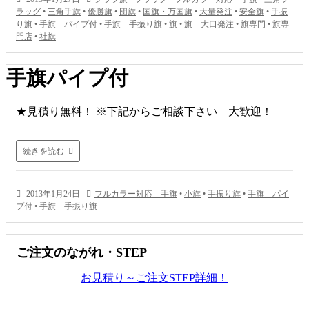
ラッグ
•
三角手旗
•
優勝旗
•
団旗
•
国旗・万国旗
•
大量発注
•
安全旗
•
手振
り旗
•
手旗 パイプ付
•
手旗 手振り旗
•
旗
•
旗 大口発注
•
旗専門
•
旗専
門店
•
社旗
手旗パイプ付
★見積り無料！ ※下記からご相談下さい 大歓迎！
続きを読む
2013年1月24日
フルカラー対応 手旗
•
小旗
•
手振り旗
•
手旗 パイ
プ付
•
手旗 手振り旗
ご注文のながれ・STEP
お見積り～ご注文STEP詳細！