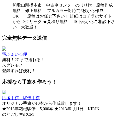
和歌山県橋本市 中古車センターのぼり旗 原稿作成
無料 修正無料 フルカラー対応で5枚から作成
OK！ 原稿はお任せ下さい！ 詳細はコチラのサイト
から⇒クリック ★見積り無料！ ※下記からご相談下さ
い 大歓迎！
完全無料データ送信
宅ふぁいる便
無料！2Gまで送れる！
スグレモノ！
登録すれば便利！
応援なら手旗を作ろう！
応援手旗 駅伝手旗
オリジナル手旗が10本から作成致します！
★2013年箱根駅伝 5,000本 ★2013年1月1日 KIRIN
のどごし生のCM