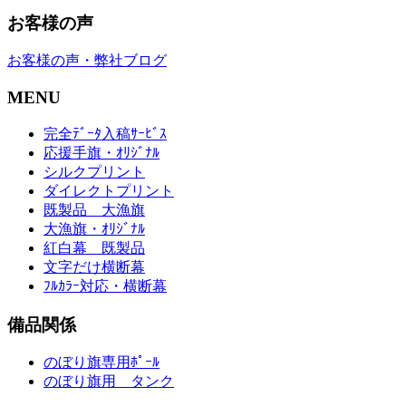
お客様の声
お客様の声・弊社ブログ
MENU
完全ﾃﾞｰﾀ入稿ｻｰﾋﾞｽ
応援手旗・ｵﾘｼﾞﾅﾙ
シルクプリント
ダイレクトプリント
既製品 大漁旗
大漁旗・ｵﾘｼﾞﾅﾙ
紅白幕 既製品
文字だけ横断幕
ﾌﾙｶﾗｰ対応・横断幕
備品関係
のぼり旗専用ﾎﾟｰﾙ
のぼり旗用 タンク