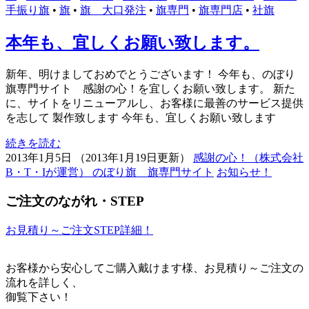
手振り旗
•
旗
•
旗 大口発注
•
旗専門
•
旗専門店
•
社旗
本年も、宜しくお願い致します。
新年、明けましておめでとうございます！ 今年も、のぼり
旗専門サイト 感謝の心！を宜しくお願い致します。 新た
に、サイトをリニューアルし、お客様に最善のサービス提供
を志して 製作致します 今年も、宜しくお願い致します
続きを読む
2013年1月5日
（
2013年1月19日更新
）
感謝の心！（株式会社
B・T・Iが運営） のぼり旗 旗専門サイト
お知らせ！
ご注文のながれ・STEP
お見積り～ご注文STEP詳細！
お客様から安心してご購入戴けます様、お見積り～ご注文の
流れを詳しく、
御覧下さい！