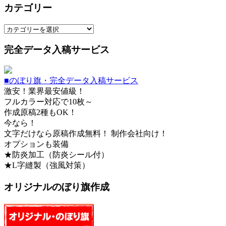
カテゴリー
カ
テ
完全データ入稿サービス
ゴ
リ
ー
■のぼり旗・完全データ入稿サービス
激安！業界最安値級！
フルカラー対応で10枚～
作成原稿2種もOK！
今なら！
文字だけなら原稿作成無料！ 制作会社向け！
オプションも装備
★防炎加工（防炎シール付）
★L字縫製（強風対策）
オリジナルのぼり旗作成