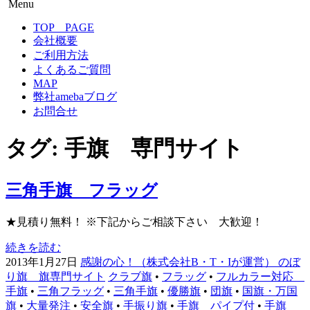
Menu
のぼり旗専門サイト-感謝の心！
のぼり旗作成なら フルカラー対応 完全データ入稿 防炎
コ
TOP PAGE
仕様まで 超激安！
ン
会社概要
テ
ご利用方法
ン
よくあるご質問
ツ
MAP
へ
弊社amebaブログ
移
お問合せ
動
タグ:
手旗 専門サイト
三角手旗 フラッグ
★見積り無料！ ※下記からご相談下さい 大歓迎！
続きを読む
2013年1月27日
感謝の心！（株式会社B・T・Iが運営） のぼ
り旗 旗専門サイト
クラブ旗
•
フラッグ
•
フルカラー対応
手旗
•
三角フラッグ
•
三角手旗
•
優勝旗
•
団旗
•
国旗・万国
旗
•
大量発注
•
安全旗
•
手振り旗
•
手旗 パイプ付
•
手旗