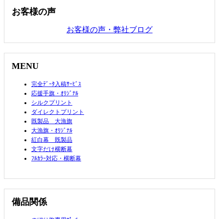
お客様の声
お客様の声・弊社ブログ
MENU
完全ﾃﾞｰﾀ入稿ｻｰﾋﾞｽ
応援手旗・ｵﾘｼﾞﾅﾙ
シルクプリント
ダイレクトプリント
既製品 大漁旗
大漁旗・ｵﾘｼﾞﾅﾙ
紅白幕 既製品
文字だけ横断幕
ﾌﾙｶﾗｰ対応・横断幕
備品関係