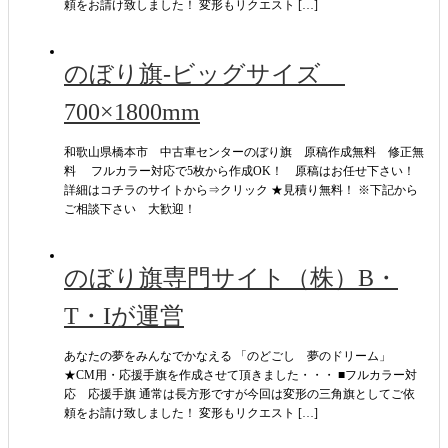
頼をお請け致しました！ 変形もリクエスト […]
のぼり旗-ビッグサイズ
700×1800mm
和歌山県橋本市 中古車センターのぼり旗 原稿作成無料 修正無
料 フルカラー対応で5枚から作成OK！ 原稿はお任せ下さい！
詳細はコチラのサイトから⇒クリック ★見積り無料！ ※下記から
ご相談下さい 大歓迎！
のぼり旗専門サイト（株）B・
T・Iが運営
あなたの夢をみんなでかなえる 「のどごし 夢のドリーム」
★CM用・応援手旗を作成させて頂きました・・・ ■フルカラー対
応 応援手旗 通常は長方形ですが今回は変形の三角旗としてご依
頼をお請け致しました！ 変形もリクエスト […]