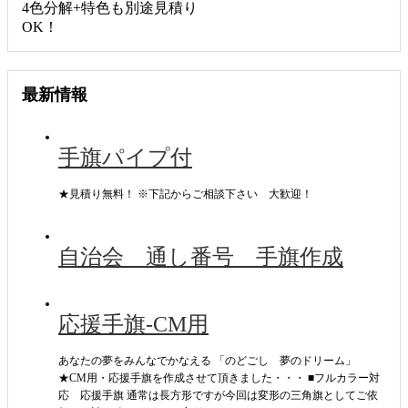
4色分解+特色も別途見積り
OK！
最新情報
手旗パイプ付
★見積り無料！ ※下記からご相談下さい 大歓迎！
自治会 通し番号 手旗作成
応援手旗-CM用
あなたの夢をみんなでかなえる 「のどごし 夢のドリーム」
★CM用・応援手旗を作成させて頂きました・・・ ■フルカラー対
応 応援手旗 通常は長方形ですが今回は変形の三角旗としてご依