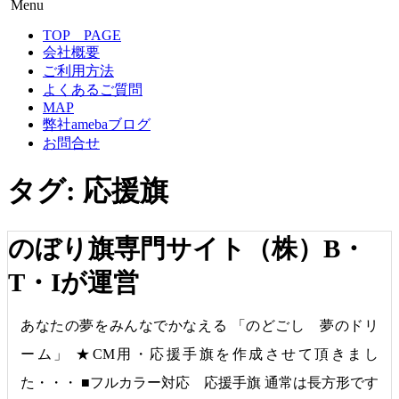
Menu
のぼり旗専門サイト-感謝の心！
のぼり旗作成なら フルカラー対応 完全データ入稿 防炎
コ
TOP PAGE
仕様まで 超激安！
ン
会社概要
テ
ご利用方法
ン
よくあるご質問
ツ
MAP
へ
弊社amebaブログ
移
お問合せ
動
タグ:
応援旗
のぼり旗専門サイト（株）B・
T・Iが運営
あなたの夢をみんなでかなえる 「のどごし 夢のドリ
ーム」 ★CM用・応援手旗を作成させて頂きまし
た・・・ ■フルカラー対応 応援手旗 通常は長方形です