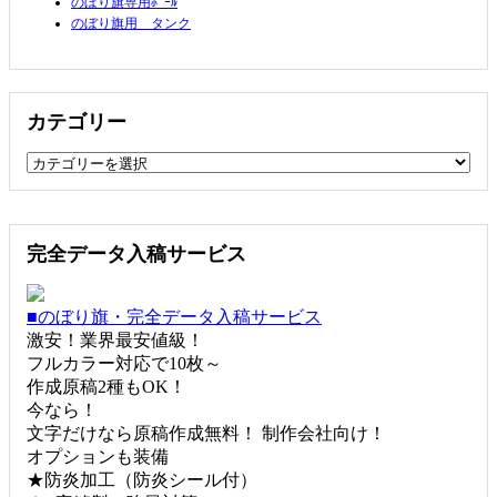
のぼり旗専用ﾎﾟｰﾙ
のぼり旗用 タンク
カテゴリー
カ
テ
ゴ
リ
完全データ入稿サービス
ー
■のぼり旗・完全データ入稿サービス
激安！業界最安値級！
フルカラー対応で10枚～
作成原稿2種もOK！
今なら！
文字だけなら原稿作成無料！ 制作会社向け！
オプションも装備
★防炎加工（防炎シール付）