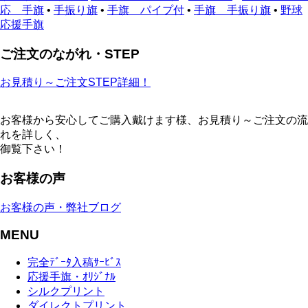
応 手旗
•
手振り旗
•
手旗 パイプ付
•
手旗 手振り旗
•
野球
応援手旗
ご注文のながれ・STEP
お見積り～ご注文STEP詳細！
お客様から安心してご購入戴けます様、お見積り～ご注文の流
れを詳しく、
御覧下さい！
お客様の声
お客様の声・弊社ブログ
MENU
完全ﾃﾞｰﾀ入稿ｻｰﾋﾞｽ
応援手旗・ｵﾘｼﾞﾅﾙ
シルクプリント
ダイレクトプリント