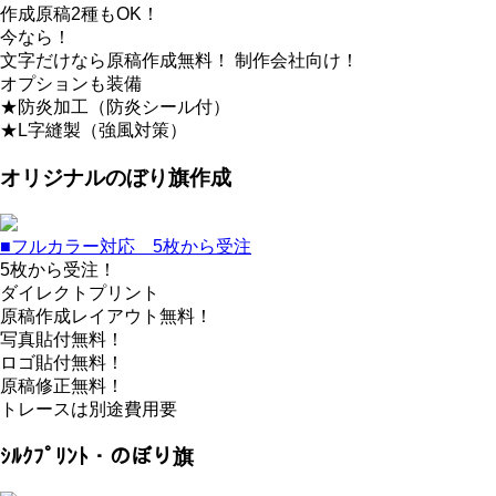
作成原稿2種もOK！
今なら！
文字だけなら原稿作成無料！ 制作会社向け！
オプションも装備
★防炎加工（防炎シール付）
★L字縫製（強風対策）
オリジナルのぼり旗作成
■フルカラー対応 5枚から受注
5枚から受注！
ダイレクトプリント
原稿作成レイアウト無料！
写真貼付無料！
ロゴ貼付無料！
原稿修正無料！
トレースは別途費用要
ｼﾙｸﾌﾟﾘﾝﾄ・のぼり旗