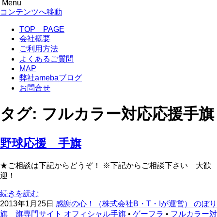
Menu
のぼり旗専門サイト-感謝の心！
のぼり旗作成なら フルカラー対応 完全データ入稿 防炎仕
コンテンツへ移動
様まで 超激安！
TOP PAGE
会社概要
ご利用方法
よくあるご質問
MAP
弊社amebaブログ
お問合せ
タグ:
フルカラー対応応援手旗
野球応援 手旗
★ご相談は下記からどうぞ！ ※下記からご相談下さい 大歓
迎！
続きを読む
2013年1月25日
感謝の心！（株式会社B・T・Iが運営） のぼり
旗 旗専門サイト
オフィシャル手旗
•
ゲーフラ
•
フルカラー対