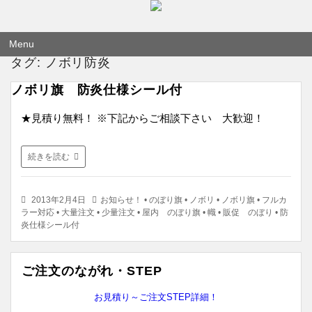
のぼり旗作成なら フルカラー対応 完全データ入稿 防炎仕様まで 超激安
のぼり旗専門サイト-感謝の心！
Menu
タグ:
ノボリ防炎
コ
ン
テ
ノボリ旗 防炎仕様シール付
ン
ツ
★見積り無料！ ※下記からご相談下さい 大歓迎！
へ
移
動
続きを読む
2013年2月4日
お知らせ！
•
のぼり旗
•
ノボリ
•
ノボリ旗
•
フルカ
ラー対応
•
大量注文
•
少量注文
•
屋内 のぼり旗
•
幟
•
販促 のぼり
•
防
炎仕様シール付
ご注文のながれ・STEP
お見積り～ご注文STEP詳細！