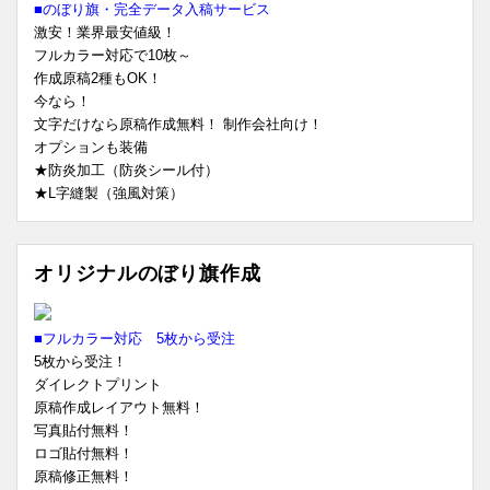
■のぼり旗・完全データ入稿サービス
激安！業界最安値級！
フルカラー対応で10枚～
作成原稿2種もOK！
今なら！
文字だけなら原稿作成無料！ 制作会社向け！
オプションも装備
★防炎加工（防炎シール付）
★L字縫製（強風対策）
オリジナルのぼり旗作成
■フルカラー対応 5枚から受注
5枚から受注！
ダイレクトプリント
原稿作成レイアウト無料！
写真貼付無料！
ロゴ貼付無料！
原稿修正無料！