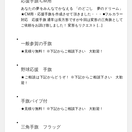
応援手旗-CM用
あなたの夢をみんなでかなえる 「のどごし 夢のドリーム」
★CM用・応援手旗を作成させて頂きました・・・ ■フルカラー
対応 応援手旗 通常は長方形ですが今回は変形の三角旗として
ご依頼をお請け致しました！ 変形もリクエスト […]
一般参賀の手旗
★見積り無料！ ※下記からご相談下さい 大歓迎！
野球応援 手旗
★ご相談は下記からどうぞ！ ※下記からご相談下さい 大歓
迎！
手旗パイプ付
★見積り無料！ ※下記からご相談下さい 大歓迎！
三角手旗 フラッグ