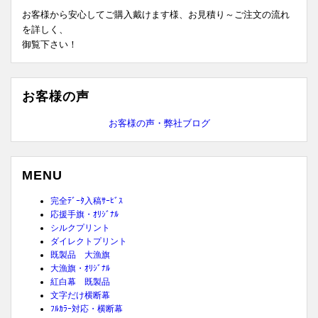
お客様から安心してご購入戴けます様、お見積り～ご注文の流れ
を詳しく、
御覧下さい！
お客様の声
お客様の声・弊社ブログ
MENU
完全ﾃﾞｰﾀ入稿ｻｰﾋﾞｽ
応援手旗・ｵﾘｼﾞﾅﾙ
シルクプリント
ダイレクトプリント
既製品 大漁旗
大漁旗・ｵﾘｼﾞﾅﾙ
紅白幕 既製品
文字だけ横断幕
ﾌﾙｶﾗｰ対応・横断幕