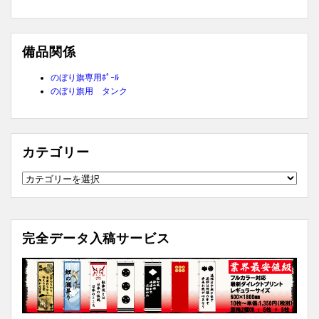
備品関係
のぼり旗専用ﾎﾟｰﾙ
のぼり旗用 タンク
カテゴリー
カ
テ
ゴ
リ
完全データ入稿サービス
ー