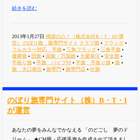
続きを読む
2013年1月27日
感謝の心！（株式会社B・T・Iが運
営） のぼり旗 旗専門サイト
クラブ旗
•
フラッグ
•
フルカラー対応 手旗
•
三角フラッグ
•
三角手旗
•
優勝旗
•
団旗
•
国旗・万国旗
•
大量発注
•
安全旗
•
手振り旗
•
手旗 パイプ付
•
手旗 手振り旗
•
旗
•
旗 大口発注
•
旗専門
•
旗専門店
•
社旗
のぼり旗専門サイト（株）B・T・I
が運営
あなたの夢をみんなでかなえる 「のどごし 夢のド
リーム」 ★CM用・応援手旗を作成させて頂きまし