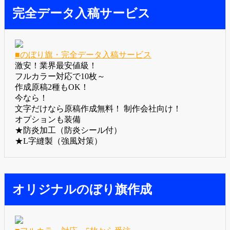
ー
完全データ入稿サービス
■のぼり旗・完全データ入稿サービス
激安！業界最安値級！
フルカラー対応で10枚～
作成原稿2種もOK！
今なら！
文字だけなら原稿作成無料！ 制作会社向け！
オプションも装備
★防炎加工（防炎シール付）
★L字縫製（強風対策）
オリジナルのぼり旗作成