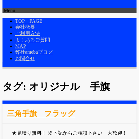
のぼり旗専門サイト-感謝
Menu
コ
の心！
TOP PAGE
ン
会社概要
テ
ご利用方法
ン
よくあるご質問
ツ
MAP
へ
弊社amebaブログ
移
お問合せ
動
タグ:
オリジナル 手旗
三角手旗 フラッグ
★見積り無料！ ※下記からご相談下さい 大歓迎！