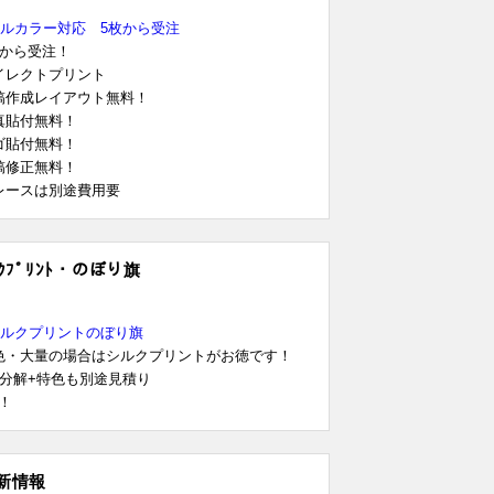
フルカラー対応 5枚から受注
枚から受注！
イレクトプリント
稿作成レイアウト無料！
真貼付無料！
ゴ貼付無料！
稿修正無料！
レースは別途費用要
ﾙｸﾌﾟﾘﾝﾄ・のぼり旗
シルクプリントのぼり旗
色・大量の場合はシルクプリントがお徳です！
色分解+特色も別途見積り
K！
新情報