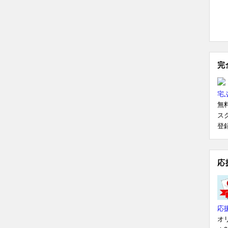
完
宅
無
ス
登
応
応
オ