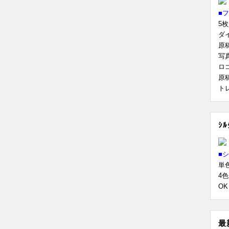
■
5
ダ
原
写
ロ
原
ト
ｼ
■
単
4
O
最