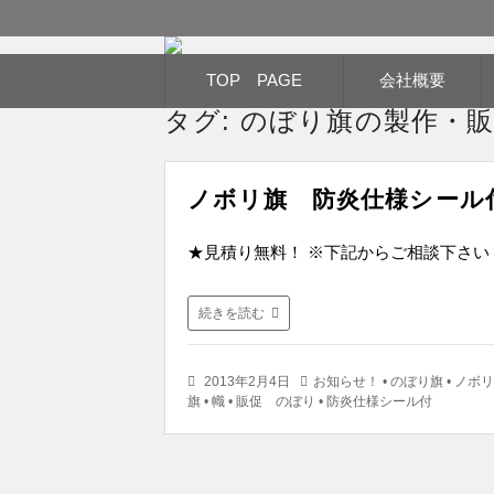
のぼり旗作成なら フルカラー対応 完全
コ
TOP PAGE
会社概要
のぼり旗専門サイト-感
ン
テ
タグ:
のぼり旗の製作・
ン
ツ
へ
移
ノボリ旗 防炎仕様シール
動
★見積り無料！ ※下記からご相談下さい
続きを読む
2013年2月4日
お知らせ！
•
のぼり旗
•
ノボリ
旗
•
幟
•
販促 のぼり
•
防炎仕様シール付