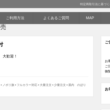
特定商取引法に基づく
データ入稿 防炎仕様まで 超激安！
ご利用方法
よくあるご質問
MAP
謝の心！
販売
ご
付
 大歓迎！
お
ご
御
•
ノボリ旗
•
フルカラー対応
•
大量注文
•
少量注文
•
屋内 のぼり
お