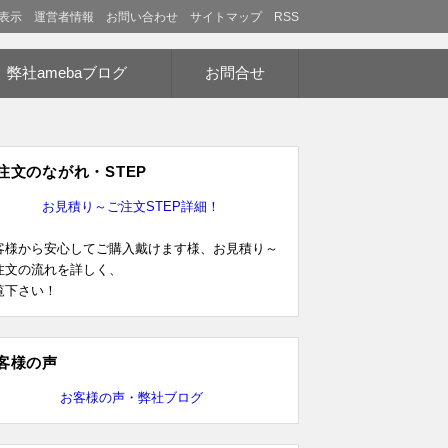
表示
運営者情報
お問い合わせ
サイトマップ
RSS
弊社amebaブログ
お問合せ
注文のながれ・STEP
お見積り～ご注文STEP詳細！
客様から安心してご購入戴けます様、お見積り～
注文の流れを詳しく、
覧下さい！
客様の声
お客様の声・弊社ブログ