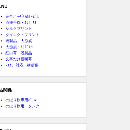
ENU
完全ﾃﾞｰﾀ入稿ｻｰﾋﾞｽ
応援手旗・ｵﾘｼﾞﾅﾙ
シルクプリント
ダイレクトプリント
既製品 大漁旗
大漁旗・ｵﾘｼﾞﾅﾙ
紅白幕 既製品
文字だけ横断幕
ﾌﾙｶﾗｰ対応・横断幕
品関係
のぼり旗専用ﾎﾟｰﾙ
のぼり旗用 タンク