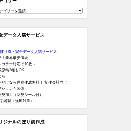
テゴリー
全データ入稿サービス
のぼり旗・完全データ入稿サービス
安！業界最安値級！
ルカラー対応で10枚～
成原稿2種もOK！
なら！
字だけなら原稿作成無料！ 制作会社向け！
プションも装備
防炎加工（防炎シール付）
L字縫製（強風対策）
リジナルのぼり旗作成