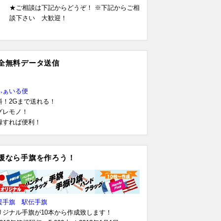
★ご相談は下記からどうぞ！ ※下記からご相
談下さい 大歓迎！
全無料データ送信
ふぁいる便
料！2Gまで送れる！
グレモノ！
録すれば便利！
援なら手旗を作ろう！
援手旗 駅伝手旗
リジナル手旗が10本から作成致します！