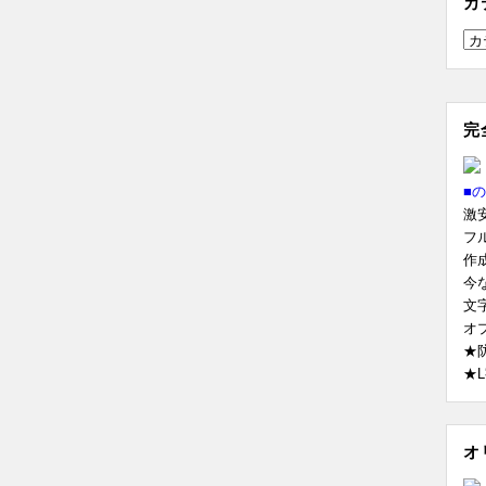
カ
カ
テ
ゴ
リ
完
ー
■
激
フ
作
今
文
オ
★
★
オ