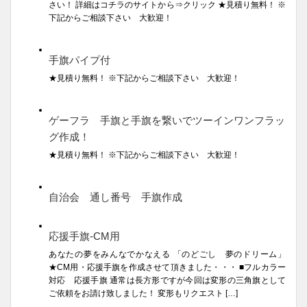
さい！ 詳細はコチラのサイトから⇒クリック ★見積り無料！ ※
下記からご相談下さい 大歓迎！
手旗パイプ付
★見積り無料！ ※下記からご相談下さい 大歓迎！
ゲーフラ 手旗と手旗を繋いでツーインワンフラッ
グ作成！
★見積り無料！ ※下記からご相談下さい 大歓迎！
自治会 通し番号 手旗作成
応援手旗-CM用
あなたの夢をみんなでかなえる 「のどごし 夢のドリーム」
★CM用・応援手旗を作成させて頂きました・・・ ■フルカラー
対応 応援手旗 通常は長方形ですが今回は変形の三角旗として
ご依頼をお請け致しました！ 変形もリクエスト […]