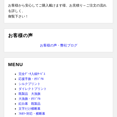
お客様から安心してご購入戴けます様、お見積り～ご注文の流れ
を詳しく、
御覧下さい！
お客様の声
お客様の声・弊社ブログ
MENU
完全ﾃﾞｰﾀ入稿ｻｰﾋﾞｽ
応援手旗・ｵﾘｼﾞﾅﾙ
シルクプリント
ダイレクトプリント
既製品 大漁旗
大漁旗・ｵﾘｼﾞﾅﾙ
紅白幕 既製品
文字だけ横断幕
ﾌﾙｶﾗｰ対応・横断幕