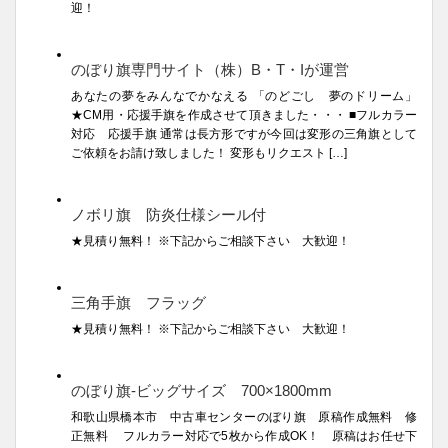
迎！
のぼり旗専門サイト（株）B・T・Iが運営
あなたの夢をみんなでかなえる 「のどごし 夢のドリーム」
★CM用・応援手旗を作成させて頂きました・・・ ■フルカラー
対応 応援手旗 通常は長方形ですが今回は変形の三角旗として
ご依頼をお請け致しました！ 変形もリクエスト […]
ノボリ旗 防炎仕様シール付
★見積り無料！ ※下記からご相談下さい 大歓迎！
三角手旗 フラッグ
★見積り無料！ ※下記からご相談下さい 大歓迎！
のぼり旗-ビッグサイズ 700×1800mm
和歌山県橋本市 中古車センターのぼり旗 原稿作成無料 修
正無料 フルカラー対応で5枚から作成OK！ 原稿はお任せ下