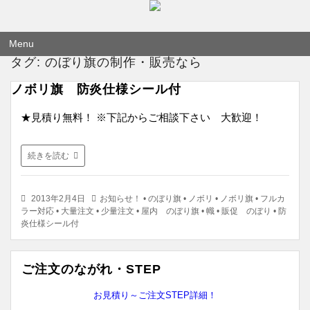
のぼり旗作成なら フルカラー対応 完全データ入稿 防炎仕様まで 超激安
のぼり旗専門サイト-感謝の心！
Menu
タグ:
のぼり旗の制作・販売なら
コ
ン
テ
ノボリ旗 防炎仕様シール付
ン
ツ
★見積り無料！ ※下記からご相談下さい 大歓迎！
へ
移
動
続きを読む
2013年2月4日
お知らせ！
•
のぼり旗
•
ノボリ
•
ノボリ旗
•
フルカ
ラー対応
•
大量注文
•
少量注文
•
屋内 のぼり旗
•
幟
•
販促 のぼり
•
防
炎仕様シール付
ご注文のながれ・STEP
お見積り～ご注文STEP詳細！