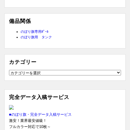
備品関係
のぼり旗専用ﾎﾟｰﾙ
のぼり旗用 タンク
カテゴリー
カ
テ
ゴ
リ
完全データ入稿サービス
ー
■のぼり旗・完全データ入稿サービス
激安！業界最安値級！
フルカラー対応で10枚～