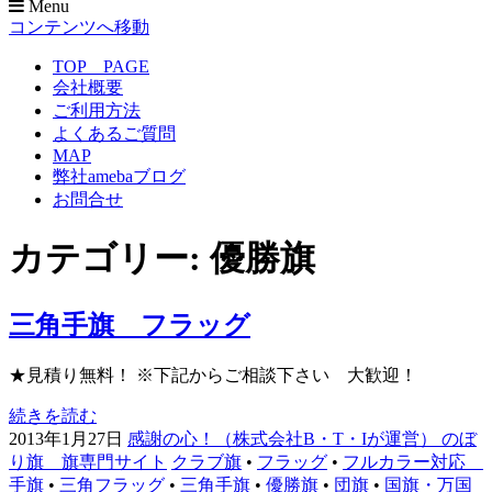
Menu
のぼり旗専門サイト-感謝の心！
のぼり旗作成なら フルカラー対応 完全データ入稿 防炎
コンテンツへ移動
仕様まで 超激安！
TOP PAGE
会社概要
ご利用方法
よくあるご質問
MAP
弊社amebaブログ
お問合せ
カテゴリー:
優勝旗
三角手旗 フラッグ
★見積り無料！ ※下記からご相談下さい 大歓迎！
続きを読む
2013年1月27日
感謝の心！（株式会社B・T・Iが運営） のぼ
り旗 旗専門サイト
クラブ旗
•
フラッグ
•
フルカラー対応
手旗
•
三角フラッグ
•
三角手旗
•
優勝旗
•
団旗
•
国旗・万国