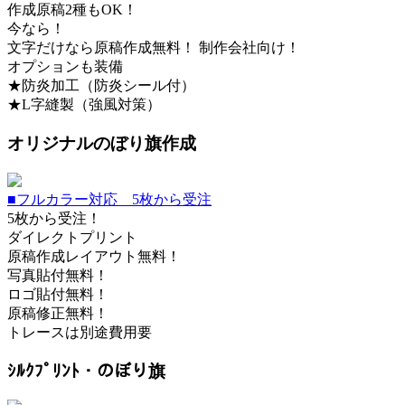
作成原稿2種もOK！
今なら！
文字だけなら原稿作成無料！ 制作会社向け！
オプションも装備
★防炎加工（防炎シール付）
★L字縫製（強風対策）
オリジナルのぼり旗作成
■フルカラー対応 5枚から受注
5枚から受注！
ダイレクトプリント
原稿作成レイアウト無料！
写真貼付無料！
ロゴ貼付無料！
原稿修正無料！
トレースは別途費用要
ｼﾙｸﾌﾟﾘﾝﾄ・のぼり旗