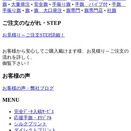
旗
•
大量発注
•
安全旗
•
手振り旗
•
手旗 パイプ付
•
手旗
手振り旗
•
旗
•
旗 大口発注
•
旗専門
•
旗専門店
•
社旗
ご注文のながれ・STEP
お見積り～ご注文STEP詳細！
お客様から安心してご購入戴けます様、お見積り～ご注文の
流れを詳しく、
御覧下さい！
お客様の声
お客様の声・弊社ブログ
MENU
完全ﾃﾞｰﾀ入稿ｻｰﾋﾞｽ
応援手旗・ｵﾘｼﾞﾅﾙ
シルクプリント
ダイレクトプリント