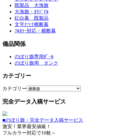
既製品 大漁旗
大漁旗・ｵﾘｼﾞﾅﾙ
紅白幕 既製品
文字だけ横断幕
ﾌﾙｶﾗｰ対応・横断幕
備品関係
のぼり旗専用ﾎﾟｰﾙ
のぼり旗用 タンク
カテゴリー
カテゴリー
完全データ入稿サービス
■のぼり旗・完全データ入稿サービス
激安！業界最安値級！
フルカラー対応で10枚～